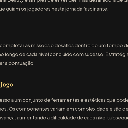
que guiam os jogadores nesta jornada fascinante:
é completar as missões e desafios dentro de um tempo 
 longo de cada nível concluído com sucesso. Estratégi
zar a pontuação.
 Jogo
esso a um conjunto de ferramentas e estéticas que po
afios. Os componentes variam em complexidade e são 
vança, aumentando a dificuldade de cada nível subsequ