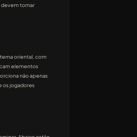
es devem tomar
tema oriental, com
tacam elementos
oporciona não apenas
e os jogadores
ominar. Abaixo estão