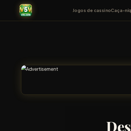
Jogos de cassino
Caça-níq
Des