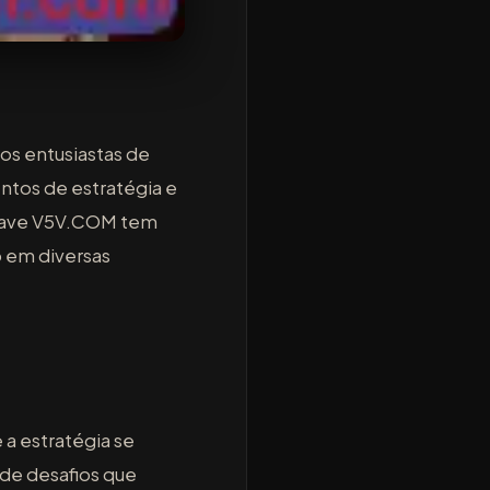
s entusiastas de
tos de estratégia e
chave V5V.COM tem
o em diversas
a estratégia se
 de desafios que