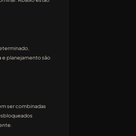
determinado,
a e planejamento são
dem ser combinadas
desbloqueados
ente.