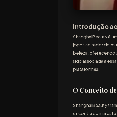
Introdução a
ShanghaiBeauty é um
jogos ao redor do m
beleza, oferecendo 
sido associada a ess
plataformas.
O Conceito d
ShanghaiBeauty trans
encontra com a estét