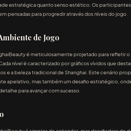
ade estratégica quanto senso estético. Os participant
em pensadas para progredir através dos níveis do jogo.
Ambiente de Jogo
haiBeauty é meticulosamente projetado para refletir o 
da nível é caracterizado por gráficos vívidos que des
cos e a beleza tradicional de Shanghai. Este cenário pr
te apelativo, mas também um desafio estratégico, ond
detalhe para avançar com sucesso.
o
haiBeauty é simples de entender, mas desafiadora de d