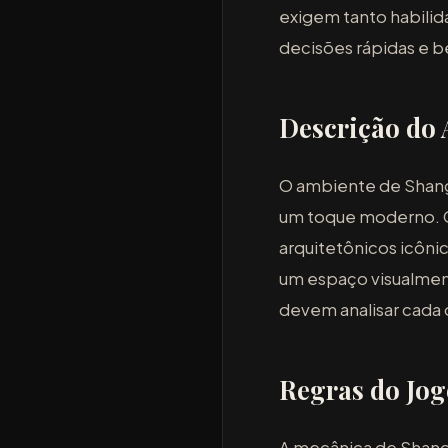
exigem tanto habilid
decisões rápidas e b
Descrição do 
O ambiente de Shang
um toque moderno. Ca
arquitetônicos icôni
um espaço visualmen
devem analisar cada 
Regras do Jog
A mecânica de Shang