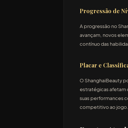
Progressão de Ní
A progressão no Shan
avançam, novos elem
contínuo das habilida
Placar e Classifi
O ShanghaiBeauty p
estratégicas afetam 
suas performances c
competitivo ao jogo