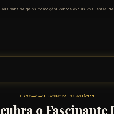
ueis
Rinha de galos
Promoção
Eventos exclusivos
Central de
2026-06-11
CENTRAL DE NOTÍCIAS
cubra o Fascinante 