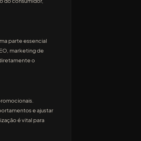
to do consumidor,
uma parte essencial
EO, marketing de
 diretamente o
promocionais.
portamentos e ajustar
zação é vital para