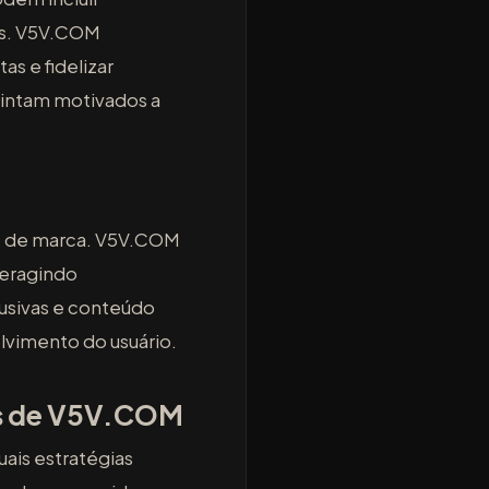
ros. V5V.COM
s e fidelizar
sintam motivados a
o de marca. V5V.COM
teragindo
usivas e conteúdo
lvimento do usuário.
is de V5V.COM
ais estratégias