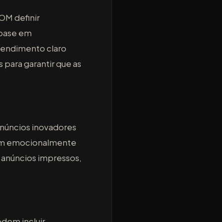
OM definir
 base em
tendimento claro
para garantir que as
anúncios inovadores
tam emocionalmente
e anúncios impressos,
odem incluir