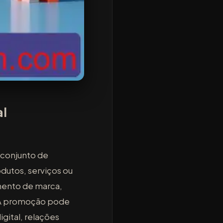
al
 conjunto de
odutos, serviços ou
mento de marca,
. A promoção pode
gital, relações