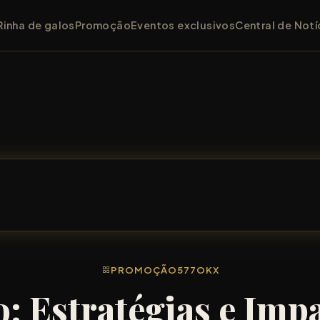
Rinha de galos
Promoção
Eventos exclusivos
Central de Notí
PROMOÇÃO
577OKX
 Estratégias e Imp