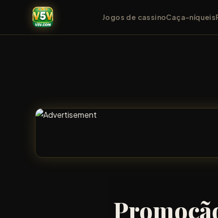
Jogos de cassino
Caça-níqueis
Promoção: