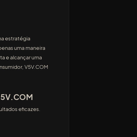
a estratégia
apenas uma maneira
ta e alcançar uma
 consumidor, V5V.COM
a V5V.COM
ltados eficazes.