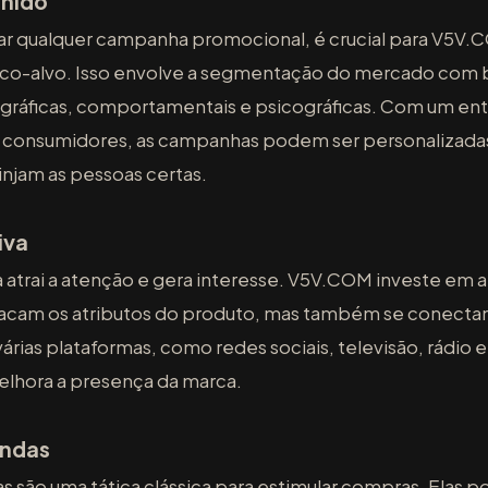
inido
r qualquer campanha promocional, é crucial para V5V.C
ico-alvo. Isso envolve a segmentação do mercado com
ográficas, comportamentais e psicográficas. Com um en
 consumidores, as campanhas podem ser personalizadas 
njam as pessoas certas.
iva
va atrai a atenção e gera interesse. V5V.COM investe em 
tacam os atributos do produto, mas também se conec
árias plataformas, como redes sociais, televisão, rádio 
elhora a presença da marca.
endas
são uma tática clássica para estimular compras. Elas p