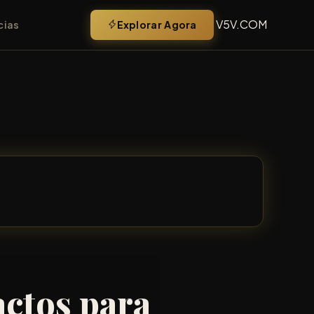
V5V.COM
Explorar Agora
cias
actos para