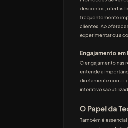
descontos, ofertas l
frequentemente imple
clientes. Ao oferece
experimentar ou a co
Engajamento em 
O engajamento nas r
entende a importânci
diretamente com o p
interativo são utili
O Papel da T
Também é essencial e