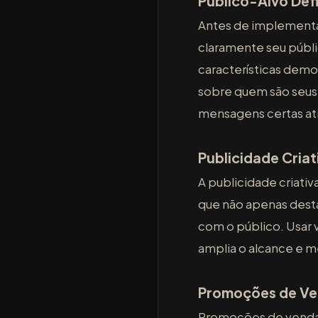
Público-Alvo Def
Antes de implementa
claramente seu públ
características dem
sobre quem são seus
mensagens certas ati
Publicidade Criat
A publicidade criati
que não apenas des
com o público. Usar v
amplia o alcance e m
Promoções de V
Promoções de vendas 