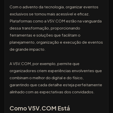
Com o advento da tecnologia, organizar eventos
exclusivos se tornou mais acessível e eficaz.
Plataformas como a V5V.COM estão na vanguarda
dessa transformação, proporcionando
ferramentas e soluções que facilitam o
planejamento, organização e execução de eventos
de grande impacto.
A V5V.COM, por exemplo, permite que
organizadores criem experiências envolventes que
combinam o melhor do digital e do físico,
garantindo que cada detalhe esteja perfeitamente
alinhado com as expectativas dos convidados.
Como V5V.COM Está