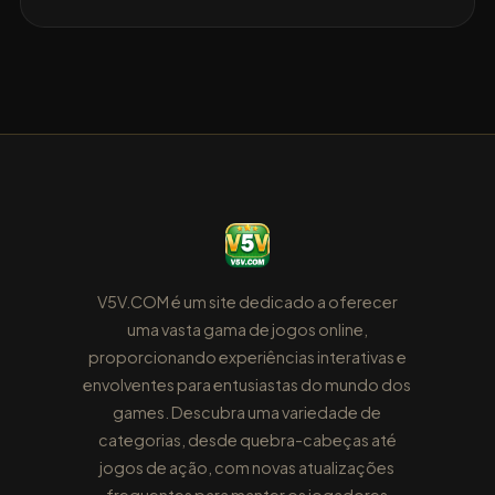
V5V.COM é um site dedicado a oferecer
uma vasta gama de jogos online,
proporcionando experiências interativas e
envolventes para entusiastas do mundo dos
games. Descubra uma variedade de
categorias, desde quebra-cabeças até
jogos de ação, com novas atualizações
frequentes para manter os jogadores