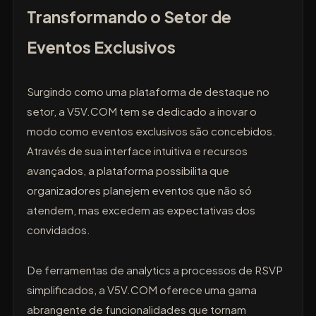
Transformando o Setor de
Eventos Exclusivos
Surgindo como uma plataforma de destaque no
setor, a V5V.COM tem se dedicado a inovar o
modo como eventos exclusivos são concebidos.
Através de sua interface intuitiva e recursos
avançados, a plataforma possibilita que
organizadores planejem eventos que não só
atendem, mas excedem as expectativas dos
convidados.
De ferramentas de analytics a processos de RSVP
simplificados, a V5V.COM oferece uma gama
abrangente de funcionalidades que tornam