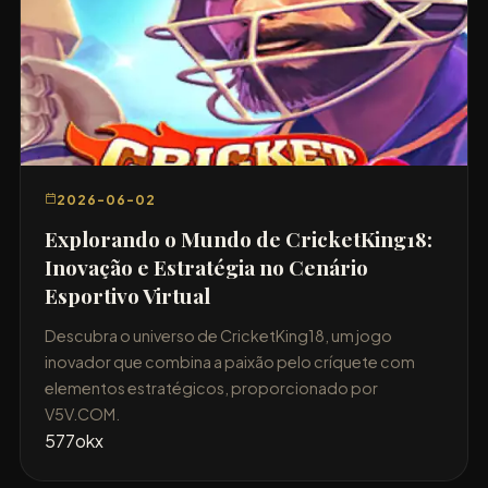
2026-06-02
Explorando o Mundo de CricketKing18:
Inovação e Estratégia no Cenário
Esportivo Virtual
Descubra o universo de CricketKing18, um jogo
inovador que combina a paixão pelo críquete com
elementos estratégicos, proporcionado por
V5V.COM.
577okx