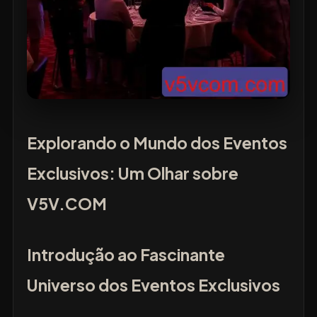
Explorando o Mundo dos Eventos
Exclusivos: Um Olhar sobre
V5V.COM
Introdução ao Fascinante
Universo dos Eventos Exclusivos