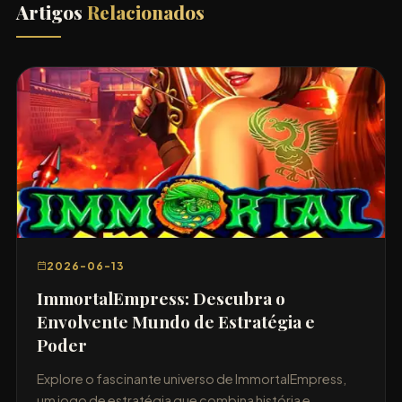
Artigos
Relacionados
2026-06-13
ImmortalEmpress: Descubra o
Envolvente Mundo de Estratégia e
Poder
Explore o fascinante universo de ImmortalEmpress,
um jogo de estratégia que combina história e