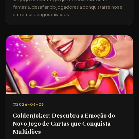
fantasia, desafiando jogadores a conquistar reinos e
enfrentar perigos místicos.
2026-06-26
GoldenJoker: Descubra a Emoção do
Novo Jogo de Cartas que Conquista
Multidões