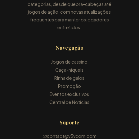
categorias, desde quebra-cabeças até
jogos de ação, com novas atualizações
frequentes para manter os jogadores
entretidos.
Navegação
Jogos de cassino
Caça-níqueis
Rinha de galos
Promoção
Eventos exclusivos
Central de Notícias
Suporte
contact@v5vcom.com