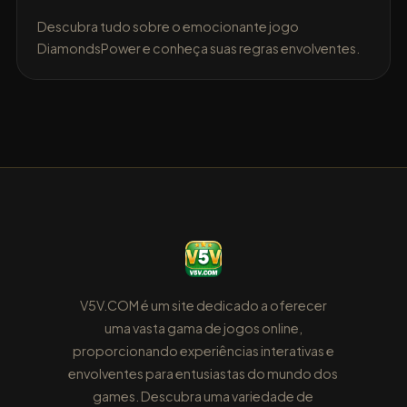
Descubra tudo sobre o emocionante jogo
DiamondsPower e conheça suas regras envolventes.
V5V.COM é um site dedicado a oferecer
uma vasta gama de jogos online,
proporcionando experiências interativas e
envolventes para entusiastas do mundo dos
games. Descubra uma variedade de