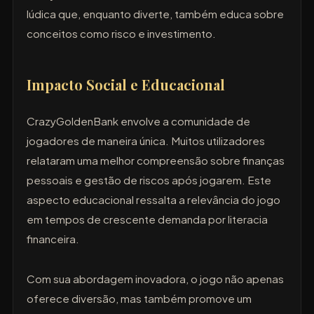
lúdica que, enquanto diverte, também educa sobre
conceitos como risco e investimento.
Impacto Social e Educacional
CrazyGoldenBank envolve a comunidade de
jogadores de maneira única. Muitos utilizadores
relataram uma melhor compreensão sobre finanças
pessoais e gestão de riscos após jogarem. Este
aspecto educacional ressalta a relevância do jogo
em tempos de crescente demanda por literacia
financeira.
Com sua abordagem inovadora, o jogo não apenas
oferece diversão, mas também promove um