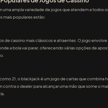
 Populares de Jogos de Cassino
m uma ampla variedade de jogos que atendem a todos o
os mais populares estão:
os de cassino mais clássicos e atraentes. O jogo envolve
nde a bola vai parar, oferecendo várias opções de apo
ro.
mo 21, o blackjack é um jogo de cartas que combina ha
contra o dealer para alcançar uma mão que some o mai
la.