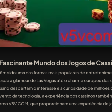
Fascinante Mundo dos Jogos de Cass
têm sido uma das formas mais populares de entretenime
esde a glamour de Las Vegas até o charme europeu dos 
assino despertam o interesse e a curiosidade de milhões
ento da tecnologia, a experiência dos cassinos também
como
V5V.COM
, que proporcionam uma experiência de 