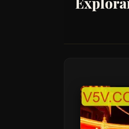
Explora