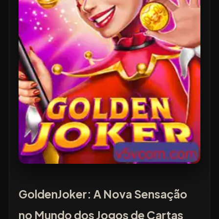
GoldenJoker: A Nova Sensação
no Mundo dos Jogos de Cartas