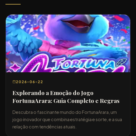
2026-06-22
Explorando a Emoção do Jogo
FortunaArara: Guia Completo e Regras
Descubra o fascinante mundo do FortunaArara, um
jogo inovador que combina estratégia e sorte, e a sua
relação com tendências atuais.