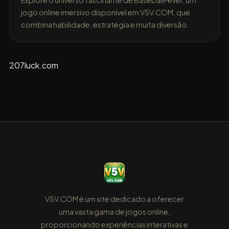
jogo online imersivo disponível em V5V.COM, que
combina habilidade, estratégia e muita diversão.
207luck.com
V5V.COM é um site dedicado a oferecer
uma vasta gama de jogos online,
proporcionando experiências interativas e