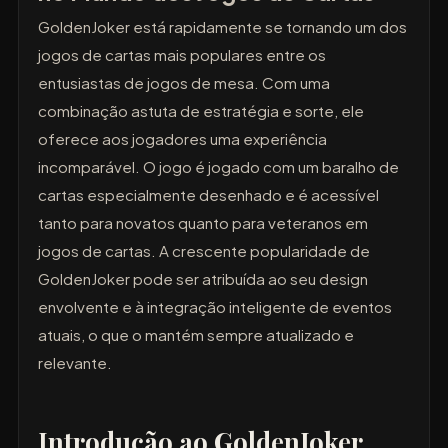
GoldenJoker está rapidamente se tornando um dos
jogos de cartas mais populares entre os
entusiastas de jogos de mesa. Com uma
combinação astuta de estratégia e sorte, ele
oferece aos jogadores uma experiência
incomparável. O jogo é jogado com um baralho de
cartas especialmente desenhado e é acessível
tanto para novatos quanto para veteranos em
jogos de cartas. A crescente popularidade de
GoldenJoker pode ser atribuída ao seu design
envolvente e à integração inteligente de eventos
atuais, o que o mantém sempre atualizado e
relevante.
Introdução ao GoldenJoker