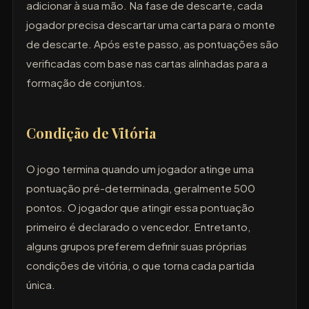
adicionar à sua mão. Na fase de descarte, cada
jogador precisa descartar uma carta para o monte
de descarte. Após este passo, as pontuações são
verificadas com base nas cartas alinhadas para a
formação de conjuntos.
Condição de Vitória
O jogo termina quando um jogador atinge uma
pontuação pré-determinada, geralmente 500
pontos. O jogador que atingir essa pontuação
primeiro é declarado o vencedor. Entretanto,
alguns grupos preferem definir suas próprias
condições de vitória, o que torna cada partida
única.