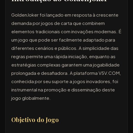
GoldenJoker foi lançado em resposta à crescente
demanda por jogos de carta que combinem
elementos tradicionais com inovações modernas. É
um jogo que pode ser facilmente adaptado para
diferentes cenários e públicos. A simplicidade das
regras permite uma rápida iniciação, enquanto as
estratégias complexas garantem uma jogabilidade
prolongada e desafiadora. A plataforma V5V.COM,
conhecida por seu suporte a jogos inovadores, foi
instrumental na promoção e disseminação deste
jogo globalmente.
Objetivo do Jogo