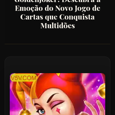
Emoção do Novo Jogo de
Cartas que Conquista
Multidões