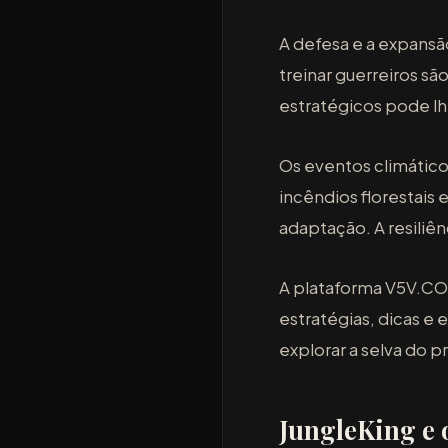
A defesa e a expansão
treinar guerreiros sã
estratégicos pode lhe
Os eventos climátic
incêndios florestais
adaptação. A resiliê
A plataforma V5V.CO
estratégias, dicas e
explorar a selva do p
JungleKing e 