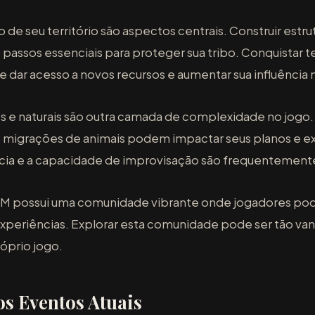
 de seu território são aspectos centrais. Construir estru
o passos essenciais para proteger sua tribo. Conquistar te
 dar acesso a novos recursos e aumentar sua influência n
os e naturais são outra camada de complexidade no jog
 e migrações de animais podem impactar seus planos e ex
ncia e a capacidade de improvisação são frequentement
M possui uma comunidade vibrante onde jogadores po
 experiências. Explorar esta comunidade pode ser tão va
róprio jogo.
os Eventos Atuais