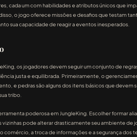
eres, cada um com habilidades e atributos únicos que i
disso, o jogo oferece missões e desafios que testam tan
nto sua capacidade de reagir a eventos inesperados.
o
gleKing, os jogadores devem seguir um conjunto de regra
ncia justa e equilibrada. Primeiramente, o gerenciame
imento, e pedras são alguns dos itens básicos que devem 
sua tribo.
erramenta poderosa em JungleKing. Escolher formar ali
 vizinhas pode alterar drasticamente seu ambiente de j
o comércio, a troca de informações e a segurança dos ter