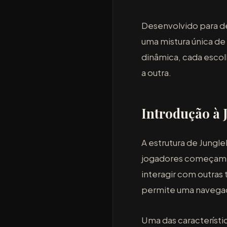
Desenvolvido para de
uma mistura única de 
dinâmica, cada escol
a outra.
Introdução à 
A estrutura de Jungl
jogadores começam c
interagir com outras
permite uma navegaçã
Uma das característi