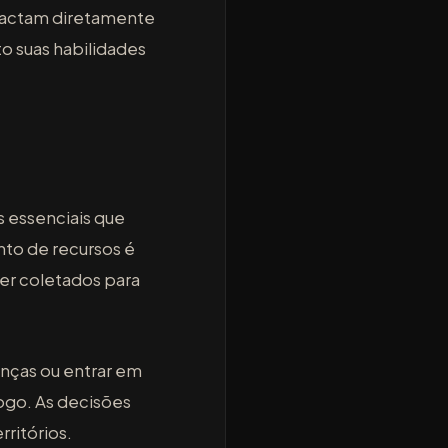
mpactam diretamente
to suas habilidades
s essenciais que
nto de recursos é
ser coletados para
anças ou entrar em
ogo. As decisões
ritórios.