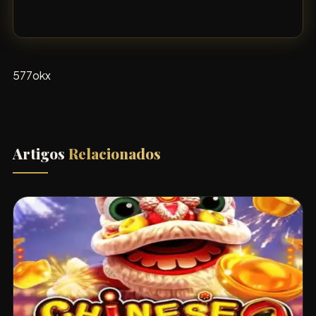
577okx
Artigos
Relacionados