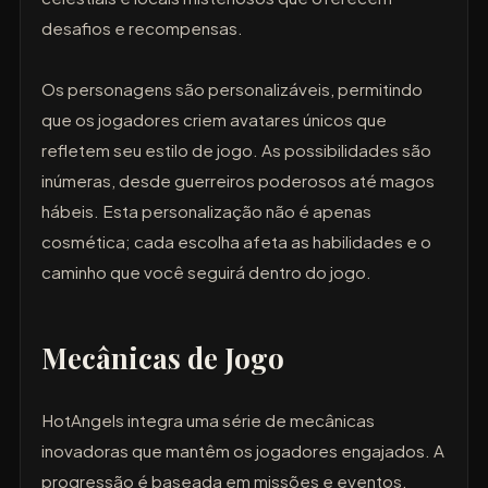
desafios e recompensas.
Os personagens são personalizáveis, permitindo
que os jogadores criem avatares únicos que
refletem seu estilo de jogo. As possibilidades são
inúmeras, desde guerreiros poderosos até magos
hábeis. Esta personalização não é apenas
cosmética; cada escolha afeta as habilidades e o
caminho que você seguirá dentro do jogo.
Mecânicas de Jogo
HotAngels integra uma série de mecânicas
inovadoras que mantêm os jogadores engajados. A
progressão é baseada em missões e eventos,