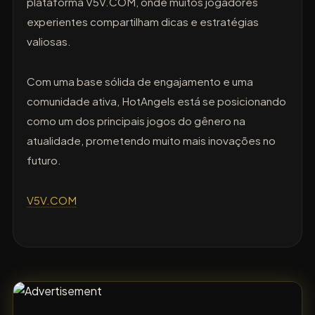
plataforma V5V.COM, onde muitos jogadores
experientes compartilham dicas e estratégias
valiosas.
Com uma base sólida de engajamento e uma
comunidade ativa, HotAngels está se posicionando
como um dos principais jogos do gênero na
atualidade, prometendo muito mais inovações no
futuro.
V5V.COM