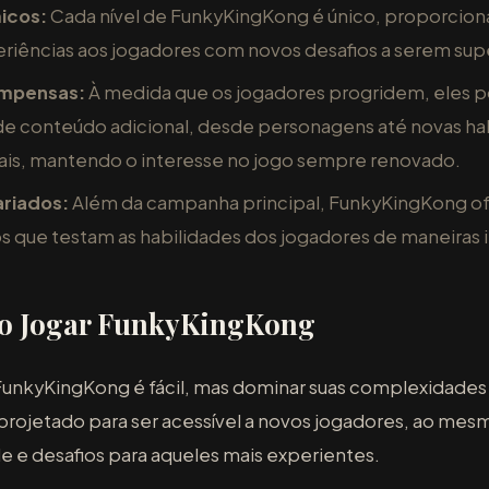
icos:
Cada nível de FunkyKingKong é único, proporciona
riências aos jogadores com novos desafios a serem sup
ompensas:
À medida que os jogadores progridem, eles
e conteúdo adicional, desde personagens até novas hab
ais, mantendo o interesse no jogo sempre renovado.
riados:
Além da campanha principal, FunkyKingKong of
s que testam as habilidades dos jogadores de maneiras 
o Jogar FunkyKingKong
unkyKingKong é fácil, mas dominar suas complexidades 
projetado para ser acessível a novos jogadores, ao me
 e desafios para aqueles mais experientes.