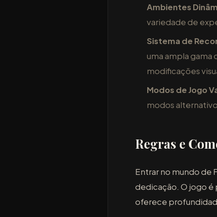
Ambientes Dinâm
variedade de expe
Sistema de Rec
uma ampla gama d
modificações visu
Modos de Jogo Va
modos alternativo
Regras e Com
Entrar no mundo de F
dedicação. O jogo é 
oferece profundidade