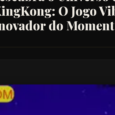
ingKong: O Jogo Vib
Inovador do Moment