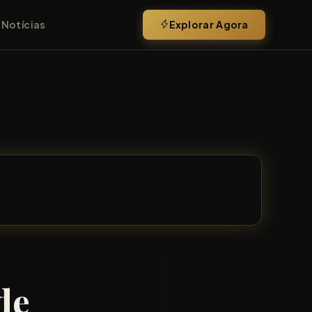
Explorar Agora
 Notícias
de