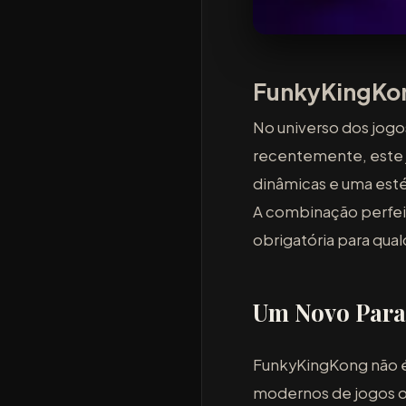
FunkyKingKon
No universo dos jog
recentemente, este 
dinâmicas e uma esté
A combinação perfeit
obrigatória para qua
Um Novo Para
FunkyKingKong não é
modernos de jogos o