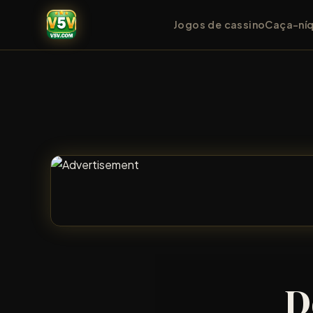
Jogos de cassino
Caça-níq
D