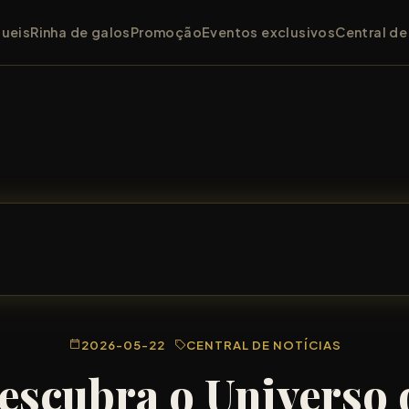
ueis
Rinha de galos
Promoção
Eventos exclusivos
Central de
2026-05-22
CENTRAL DE NOTÍCIAS
escubra o Universo 