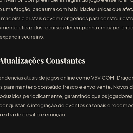
 uma facção, cada uma com habilidades únicas que afeta
adeira e cristais devem ser geridos para construir estru
iamento eficaz dos recursos desempenha um papel críti
expandir seu reino.
Atualizações Constantes
endências atuais de jogos online como V5V.COM, DragonW
es para manter o conteúdo fresco e envolvente. Novos de
roduzidos periodicamente, garantindo que os jogadore
e conquistar. A integração de eventos sazonais e reco
 extra de desafio e emoção.