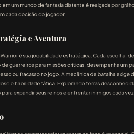
ão em um mundo de fantasia distante é realçada por gráf
om cada decisão do jogador.
ratégia e Aventura
arrior é sua jogabilidade estratégica. Cada escolha, d
o de guerreiros para missões críticas, desempenha um pap
sso ou fracasso no jogo. A mecânica de batalha exige 
so e habilidade tática. Explorando terras desconhecida
 para expandir seus reinos e enfrentar inimigos cada ve
o
gonWarrior, compreender as regras do jogo é essencial