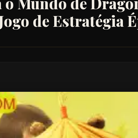
 o Mundo de Drago
Jogo de Estratégia É