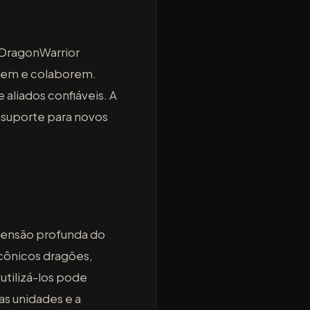
e DragonWarrior
ctem e colaborem.
 aliados confiáveis. A
 suporte para novos
eensão profunda do
icônicos dragões,
utilizá-los pode
as unidades e a