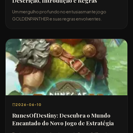
Descrição, Introdução e Regras
Um mergulho profundo no entusiasmante jogo
GOLDENPANTHER e suas regras envolventes.
2026-06-10
RunesOfDestiny: Descubra o Mundo
Encantado do Novo Jogo de Estratégia