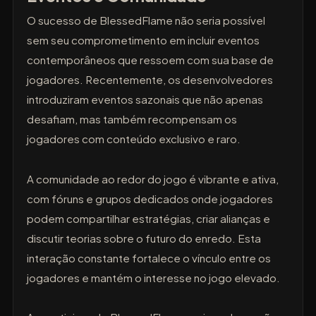
O sucesso de BlessedFlame não seria possível
sem seu comprometimento em incluir eventos
contemporâneos que ressoem com sua base de
jogadores. Recentemente, os desenvolvedores
introduziram eventos sazonais que não apenas
desafiam, mas também recompensam os
jogadores com conteúdo exclusivo e raro.
A comunidade ao redor do jogo é vibrante e ativa,
com fóruns e grupos dedicados onde jogadores
podem compartilhar estratégias, criar alianças e
discutir teorias sobre o futuro do enredo. Esta
interação constante fortalece o vínculo entre os
jogadores e mantém o interesse no jogo elevado.